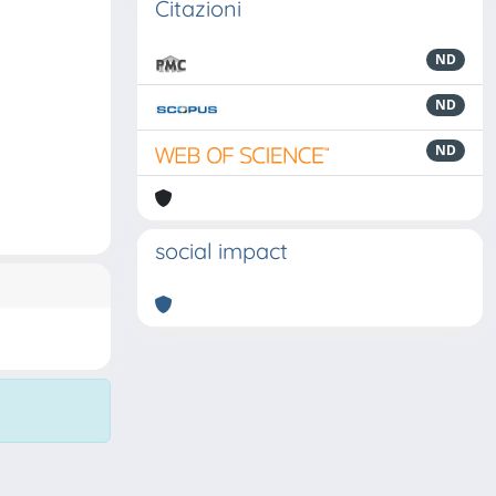
Citazioni
ND
ND
ND
social impact