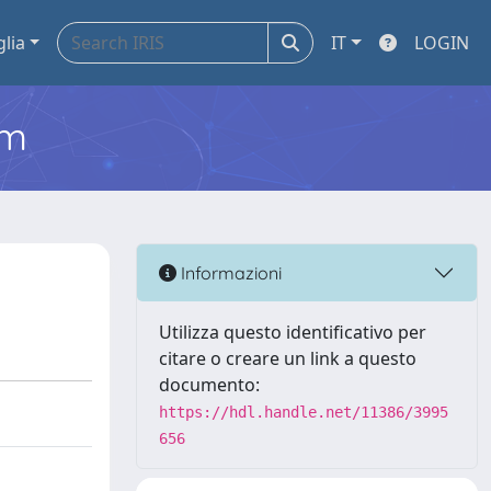
glia
IT
LOGIN
em
Informazioni
Utilizza questo identificativo per
citare o creare un link a questo
documento:
https://hdl.handle.net/11386/3995
656