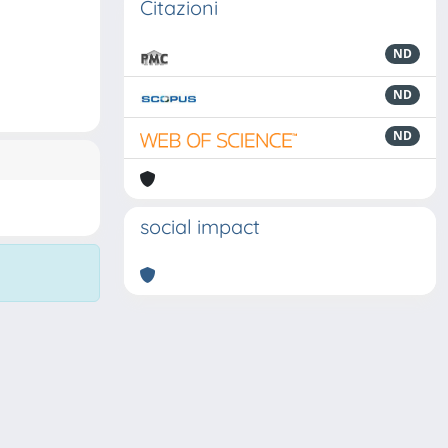
Citazioni
ND
ND
ND
social impact