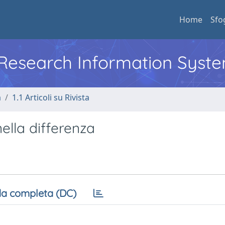
Home
Sfo
l Research Information Syst
a
1.1 Articoli su Rivista
nella differenza
a completa (DC)