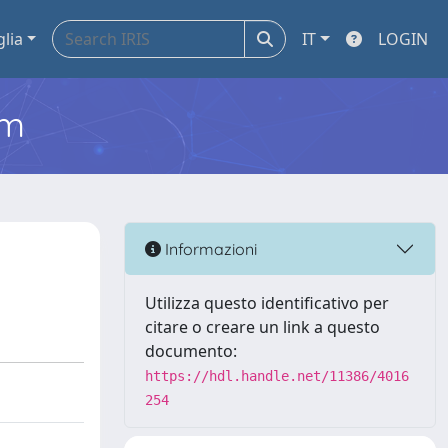
glia
IT
LOGIN
em
Informazioni
Utilizza questo identificativo per
citare o creare un link a questo
documento:
https://hdl.handle.net/11386/4016
254