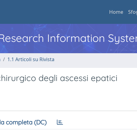
Home
Sfo
l Research Information Syst
a
1.1 Articoli su Rivista
hirurgico degli ascessi epatici
a completa (DC)