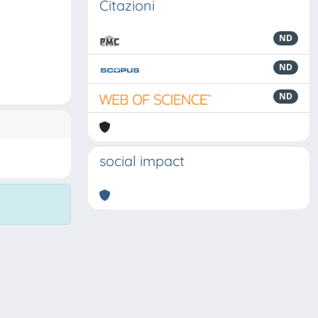
Citazioni
ND
ND
ND
social impact