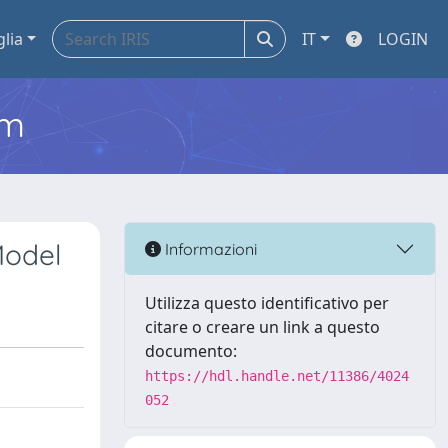
glia
IT
LOGIN
em
Model
Informazioni
Utilizza questo identificativo per
citare o creare un link a questo
documento:
https://hdl.handle.net/11386/4024
052