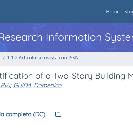
Home
Sfo
l Research Information Syst
a
1.1.2 Articolo su rivista con ISSN
ification of a Two-Story Building 
RIA
;
GUIDA, Domenico
a completa (DC)