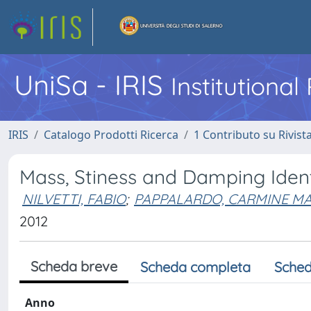
UniSa - IRIS
Institutiona
IRIS
Catalogo Prodotti Ricerca
1 Contributo su Rivist
Mass, Stiness and Damping Ident
NILVETTI, FABIO
;
PAPPALARDO, CARMINE MA
2012
Scheda breve
Scheda completa
Sched
Anno