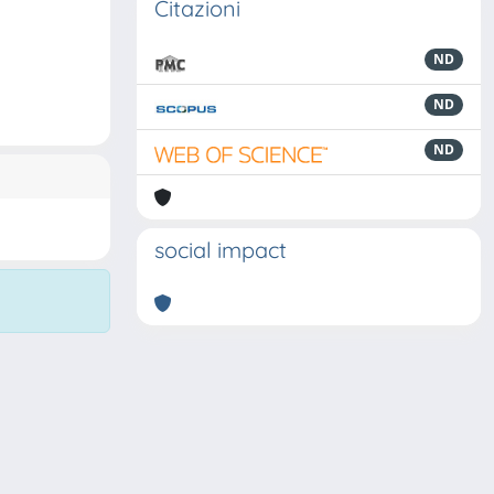
Citazioni
ND
ND
ND
social impact