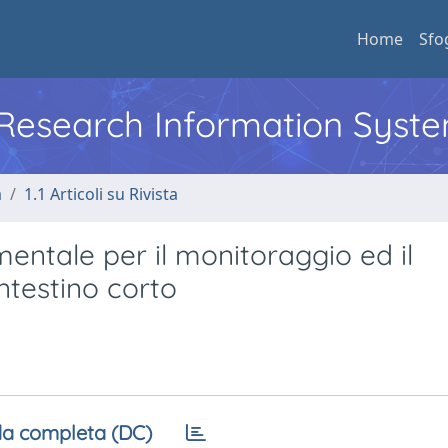
Home
Sfo
l Research Information Syst
a
1.1 Articoli su Rivista
entale per il monitoraggio ed il
ntestino corto
a completa (DC)