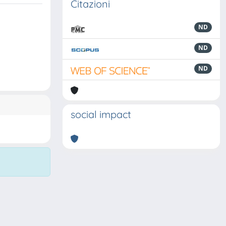
Citazioni
ND
ND
ND
social impact