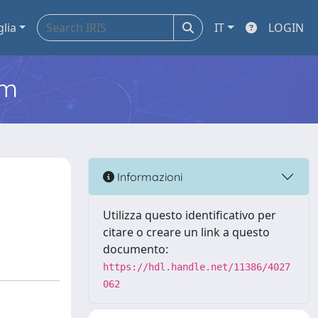
glia
IT
LOGIN
em
Informazioni
Utilizza questo identificativo per
citare o creare un link a questo
documento:
https://hdl.handle.net/11386/4027
062