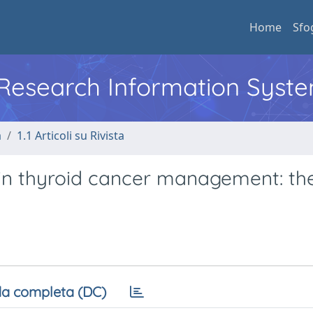
Home
Sfo
l Research Information Syst
a
1.1 Articoli su Rivista
ty in thyroid cancer management: t
a completa (DC)