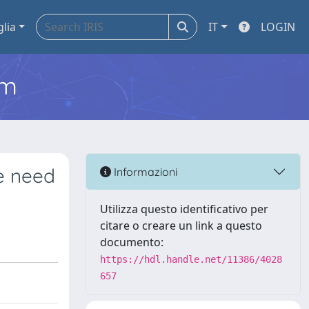
glia
IT
LOGIN
em
he need
Informazioni
Utilizza questo identificativo per
citare o creare un link a questo
documento:
https://hdl.handle.net/11386/4028
657