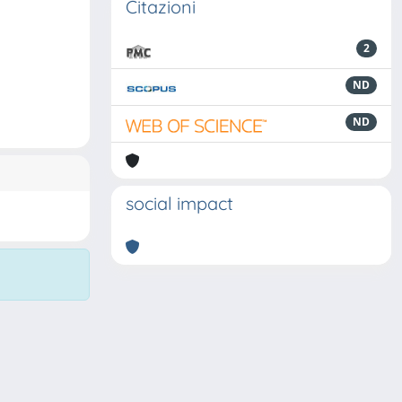
Citazioni
2
ND
ND
social impact