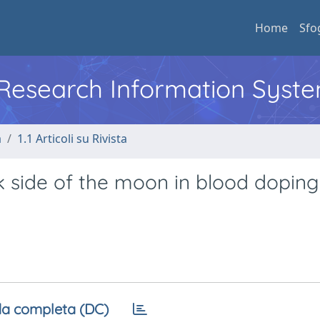
Home
Sfo
l Research Information Syst
a
1.1 Articoli su Rivista
ark side of the moon in blood doping
a completa (DC)