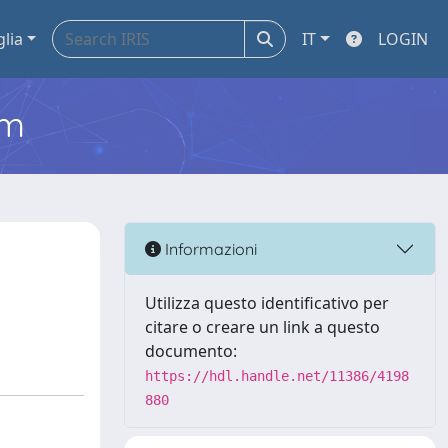
glia
IT
LOGIN
em
Informazioni
Utilizza questo identificativo per
citare o creare un link a questo
documento:
https://hdl.handle.net/11386/4198
880