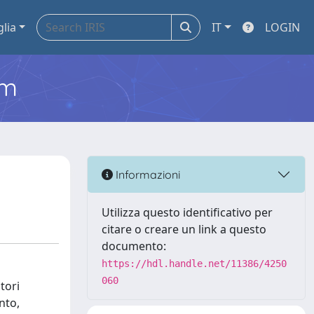
glia
IT
LOGIN
em
Informazioni
Utilizza questo identificativo per
citare o creare un link a questo
documento:
https://hdl.handle.net/11386/4250
060
tori
nto,