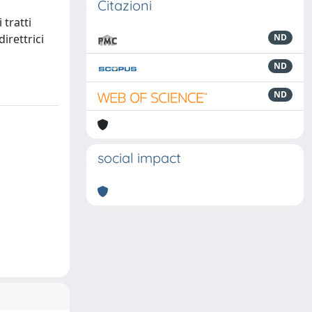
Citazioni
tratti
direttrici
ND
ND
ND
social impact