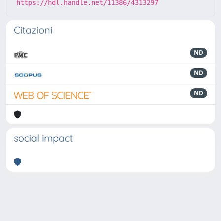
https://hdl.handle.net/11386/4313297
Citazioni
ND
ND
ND
social impact