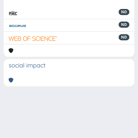
ND
ND
ND
social impact
Powered by
IRIS
-
about IRIS
-