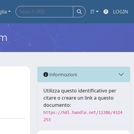
glia
IT
LOGIN
em
Informazioni
Utilizza questo identificativo per
citare o creare un link a questo
documento:
https://hdl.handle.net/11386/4324
253