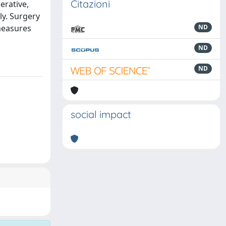
Citazioni
erative,
ly. Surgery
measures
ND
ND
ND
social impact