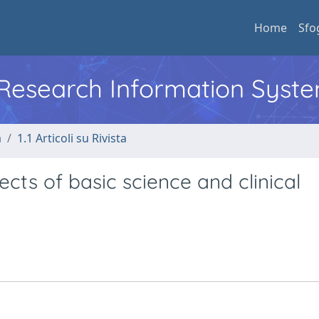
Home
Sfo
l Research Information Syst
a
1.1 Articoli su Rivista
cts of basic science and clinical