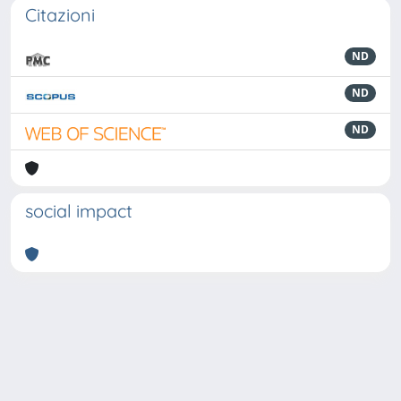
Citazioni
ND
ND
ND
social impact