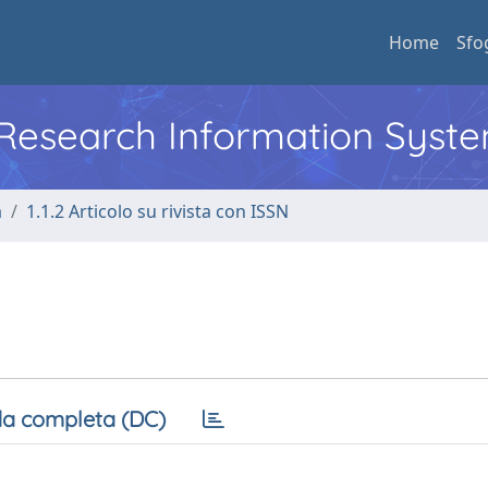
Home
Sfo
l Research Information Syst
a
1.1.2 Articolo su rivista con ISSN
a completa (DC)