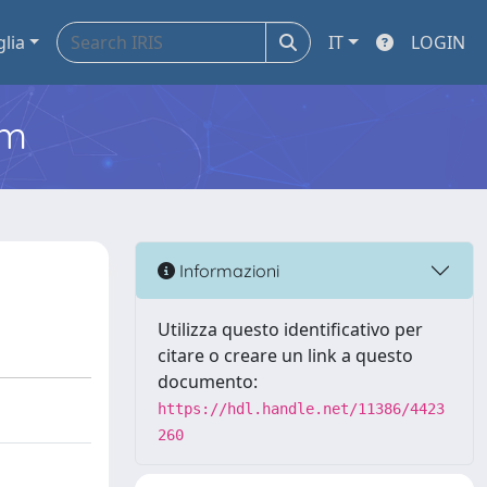
glia
IT
LOGIN
em
Informazioni
Utilizza questo identificativo per
citare o creare un link a questo
documento:
https://hdl.handle.net/11386/4423
260