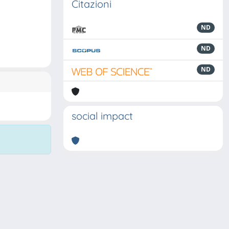
Citazioni
ND
ND
ND
social impact