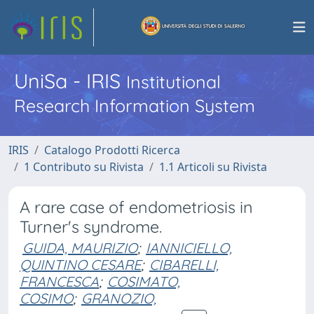
UniSa - IRIS
Institutional
Research Information System
IRIS
Catalogo Prodotti Ricerca
1 Contributo su Rivista
1.1 Articoli su Rivista
A rare case of endometriosis in
Turner's syndrome.
GUIDA, MAURIZIO
;
IANNICIELLO,
QUINTINO CESARE
;
CIBARELLI,
FRANCESCA
;
COSIMATO,
COSIMO
;
GRANOZIO,