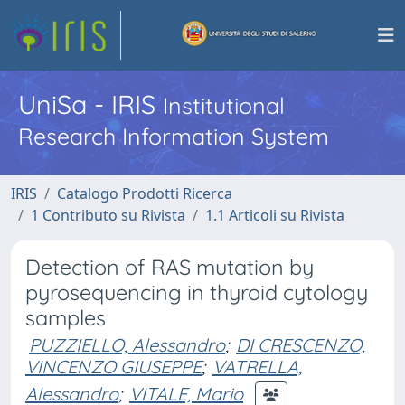
UniSa - IRIS
Institutional
Research Information System
IRIS
Catalogo Prodotti Ricerca
1 Contributo su Rivista
1.1 Articoli su Rivista
Detection of RAS mutation by
pyrosequencing in thyroid cytology
samples
PUZZIELLO, Alessandro
;
DI CRESCENZO,
VINCENZO GIUSEPPE
;
VATRELLA,
Alessandro
;
VITALE, Mario