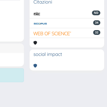
Citazioni
ND
34
32
social impact