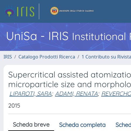
UniSa - IRIS
Institutiona
IRIS
Catalogo Prodotti Ricerca
1 Contributo su Rivist
Supercritical assisted atomizati
microparticle size and morphol
LIPAROTI, SARA
;
ADAMI, RENATA
;
REVERCHON
2015
Scheda breve
Scheda completa
Sched