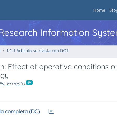
Home
Sfo
l Research Information Syst
a
1.1.1 Articolo su rivista con DOI
on: Effect of operative conditions 
ogy
, Ernesto
a completa (DC)