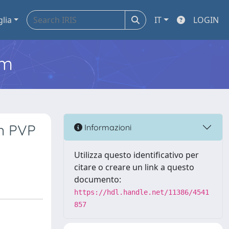
glia
IT
LOGIN
em
on PVP
Informazioni
Utilizza questo identificativo per
citare o creare un link a questo
documento:
https://hdl.handle.net/11386/4541
857