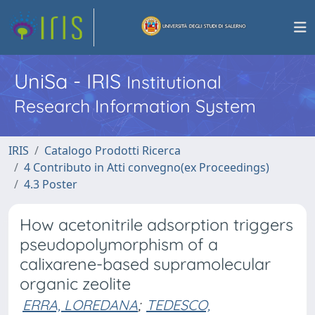
UniSa - IRIS
Institutional
Research Information System
IRIS
Catalogo Prodotti Ricerca
4 Contributo in Atti convegno(ex Proceedings)
4.3 Poster
How acetonitrile adsorption triggers
pseudopolymorphism of a
calixarene-based supramolecular
organic zeolite
ERRA, LOREDANA
;
TEDESCO,