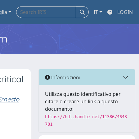
glia
IT
LOGIN
em
itical
Informazioni
Utilizza questo identificativo per
rnesto
citare o creare un link a questo
documento:
https://hdl.handle.net/11386/4643
781