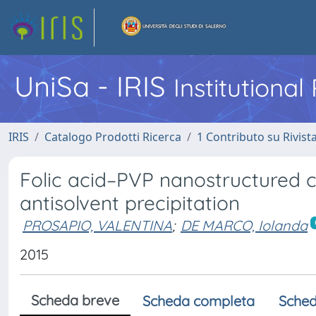
UniSa - IRIS
Institutiona
IRIS
Catalogo Prodotti Ricerca
1 Contributo su Rivist
Folic acid–PVP nanostructured c
antisolvent precipitation
PROSAPIO, VALENTINA
;
DE MARCO, Iolanda
2015
Scheda breve
Scheda completa
Sched