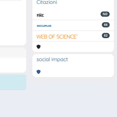
Citazioni
ND
66
62
social impact