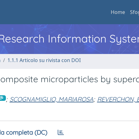
Home
Sfo
l Research Information Syst
a
1.1.1 Articolo su rivista con DOI
omposite microparticles by supercr
;
SCOGNAMIGLIO, MARIAROSA
;
REVERCHON, E
a completa (DC)