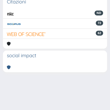
Citazioni
ND
72
62
social impact
Powered by
IRIS
-
about IRIS
-