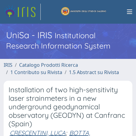
UniSa - IRIS
Institutional
Research Information System
IRIS
Catalogo Prodotti Ricerca
1 Contributo su Rivista
1.5 Abstract su Rivista
Installation of two high-sensitivity
laser strainmeters in a new
underground geodynamical
observatory (GEODYN) at Canfranc
(Spain)
CRESCENTINI, LUCA
;
BOTTA,