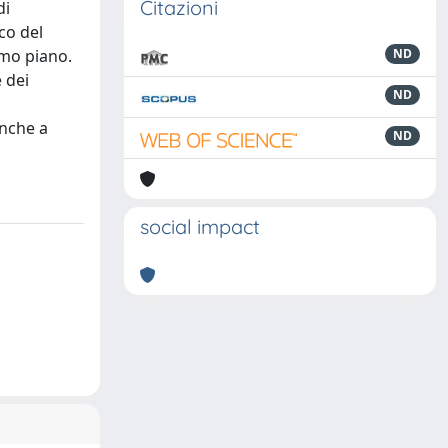
Citazioni
di
co del
imo piano.
ND
e dei
ND
anche a
ND
social impact