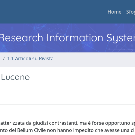
Home
Sfo
l Research Information Syst
a
1.1 Articoli su Rivista
i Lucano
caratterizzata da giudizi contrastanti, ma è forse opportuno
conto del Bellum Civile non hanno impedito che avesse una c