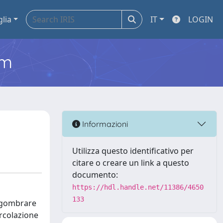
glia
IT
LOGIN
em
Informazioni
Utilizza questo identificativo per
citare o creare un link a questo
documento:
https://hdl.handle.net/11386/4650
133
 sgombrare
ircolazione