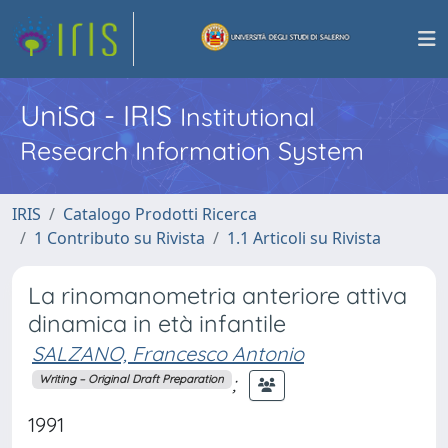
UniSa - IRIS
Institutional
Research Information System
IRIS
Catalogo Prodotti Ricerca
1 Contributo su Rivista
1.1 Articoli su Rivista
La rinomanometria anteriore attiva
dinamica in età infantile
SALZANO, Francesco Antonio
;
Writing – Original Draft Preparation
1991