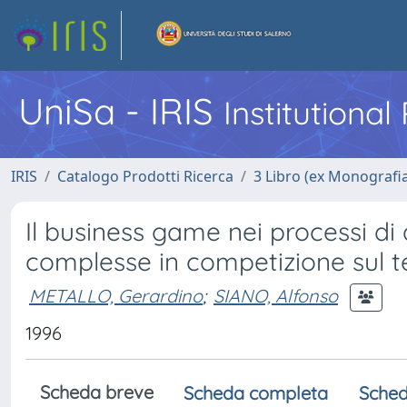
UniSa - IRIS
Institutiona
IRIS
Catalogo Prodotti Ricerca
3 Libro (ex Monografi
Il business game nei processi d
complesse in competizione sul te
METALLO, Gerardino
;
SIANO, Alfonso
1996
Scheda breve
Scheda completa
Sched