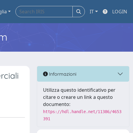
glia
IT
LOGIN
em
ciali
Informazioni
Utilizza questo identificativo per
citare o creare un link a questo
documento:
https://hdl.handle.net/11386/4653
391