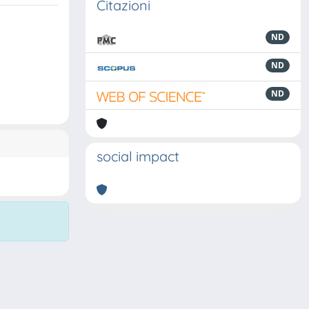
Citazioni
ND
ND
ND
social impact