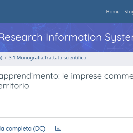
Home
Sfo
l Research Information Syst
a)
3.1 Monografia,Trattato scientifico
i apprendimento: le imprese commer
rritorio
a completa (DC)