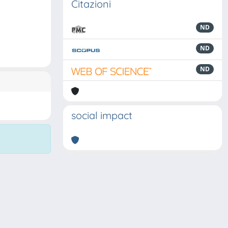
Citazioni
ND
ND
ND
social impact