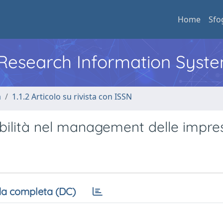
Home
Sfo
l Research Information Syst
a
1.1.2 Articolo su rivista con ISSN
bilità nel management delle impre
a completa (DC)