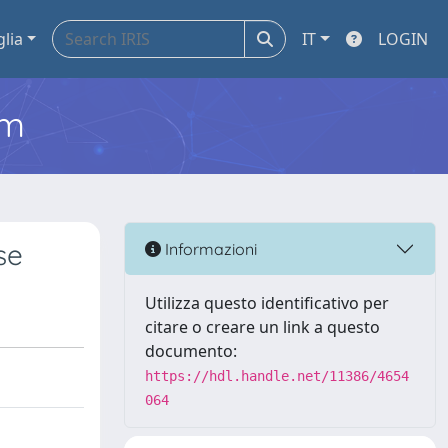
glia
IT
LOGIN
em
se
Informazioni
Utilizza questo identificativo per
citare o creare un link a questo
documento:
https://hdl.handle.net/11386/4654
064