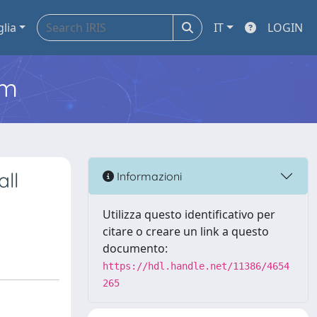
glia
IT
LOGIN
em
all
Informazioni
Utilizza questo identificativo per
citare o creare un link a questo
documento:
https://hdl.handle.net/11386/4654
265