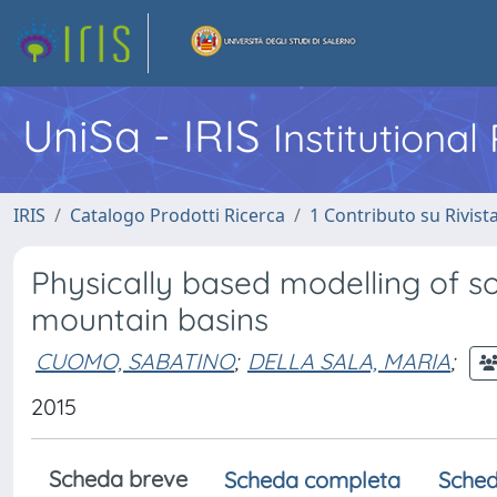
UniSa - IRIS
Institutiona
IRIS
Catalogo Prodotti Ricerca
1 Contributo su Rivist
Physically based modelling of soi
mountain basins
CUOMO, SABATINO
;
DELLA SALA, MARIA
;
2015
Scheda breve
Scheda completa
Sched