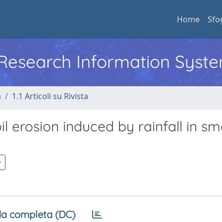
Home
Sfo
l Research Information Syst
a
1.1 Articoli su Rivista
l erosion induced by rainfall in sm
a completa (DC)