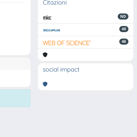
Citazioni
ND
49
46
social impact