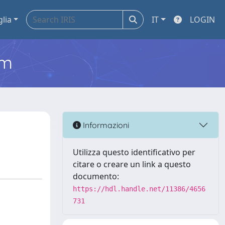
glia
IT
LOGIN
em
Informazioni
Utilizza questo identificativo per
citare o creare un link a questo
documento:
https://hdl.handle.net/11386/4656
731