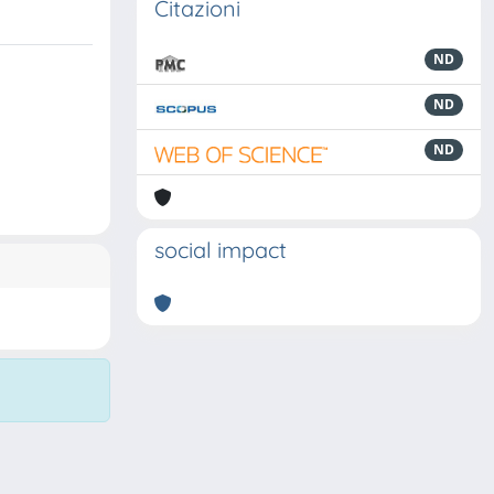
Citazioni
ND
ND
ND
social impact