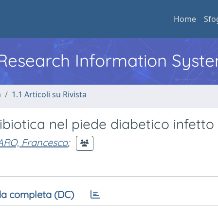
Home
Sfo
l Research Information Syst
a
1.1 Articoli su Rivista
biotica nel piede diabetico infetto
ARO, Francesco
;
a completa (DC)