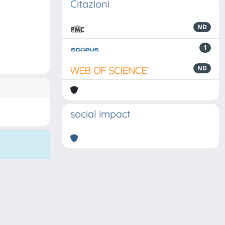
Citazioni
ND
1
ND
social impact