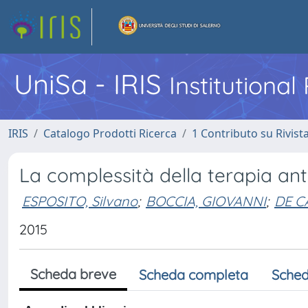
UniSa - IRIS
Institutiona
IRIS
Catalogo Prodotti Ricerca
1 Contributo su Rivist
La complessità della terapia anti
ESPOSITO, Silvano
;
BOCCIA, GIOVANNI
;
DE C
2015
Scheda breve
Scheda completa
Sched