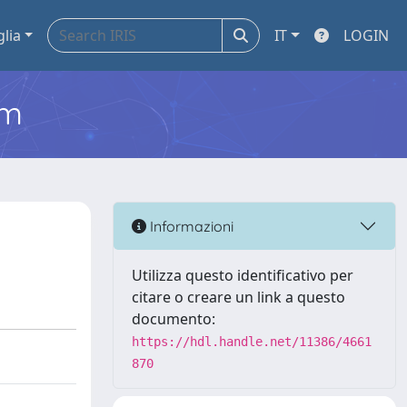
glia
IT
LOGIN
em
Informazioni
Utilizza questo identificativo per
citare o creare un link a questo
documento:
https://hdl.handle.net/11386/4661
870