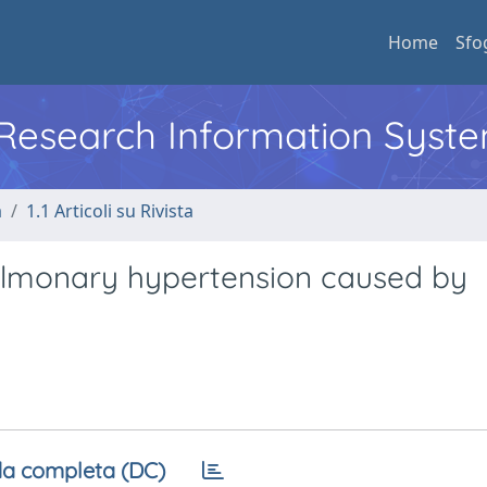
Home
Sfo
l Research Information Syst
a
1.1 Articoli su Rivista
pulmonary hypertension caused by
a completa (DC)