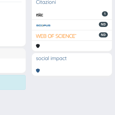
Citazioni
1
ND
ND
social impact