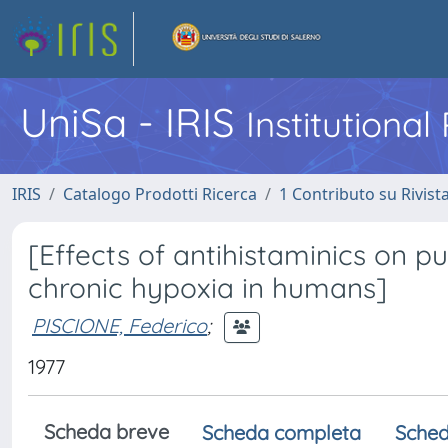
UniSa - IRIS
Institutiona
IRIS
Catalogo Prodotti Ricerca
1 Contributo su Rivist
[Effects of antihistaminics on 
chronic hypoxia in humans]
PISCIONE, Federico
;
1977
Scheda breve
Scheda completa
Sched