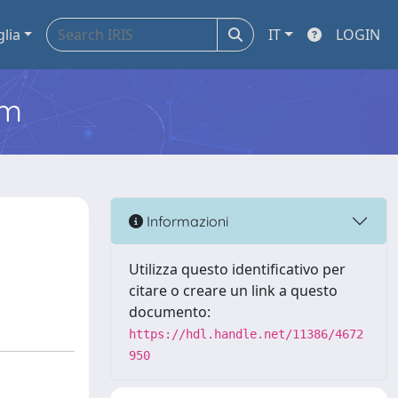
glia
IT
LOGIN
em
Informazioni
Utilizza questo identificativo per
citare o creare un link a questo
documento:
https://hdl.handle.net/11386/4672
950