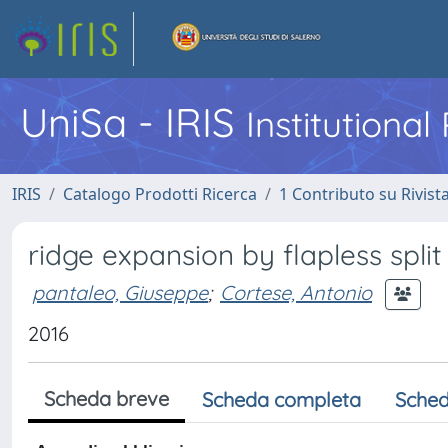
UniSa - IRIS
Institutiona
IRIS
Catalogo Prodotti Ricerca
1 Contributo su Rivist
ridge expansion by flapless spli
pantaleo, Giuseppe
;
Cortese, Antonio
2016
Scheda breve
Scheda completa
Sched