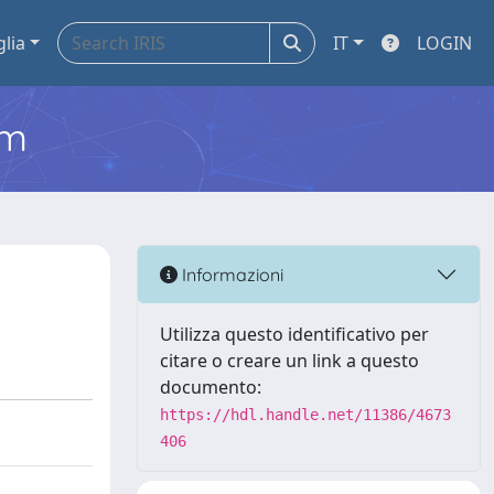
glia
IT
LOGIN
em
Informazioni
Utilizza questo identificativo per
citare o creare un link a questo
documento:
https://hdl.handle.net/11386/4673
406