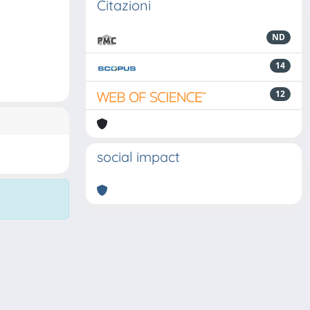
Citazioni
ND
14
12
social impact