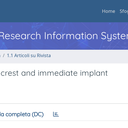
Home
Sfo
l Research Information Syst
a
1.1 Articoli su Rivista
t crest and immediate implant
a completa (DC)