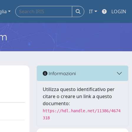
glia
IT
LOGIN
em
Informazioni
Utilizza questo identificativo per
citare o creare un link a questo
documento:
https://hdl.handle.net/11386/4674
318