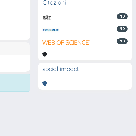
Citazioni
ND
ND
ND
social impact