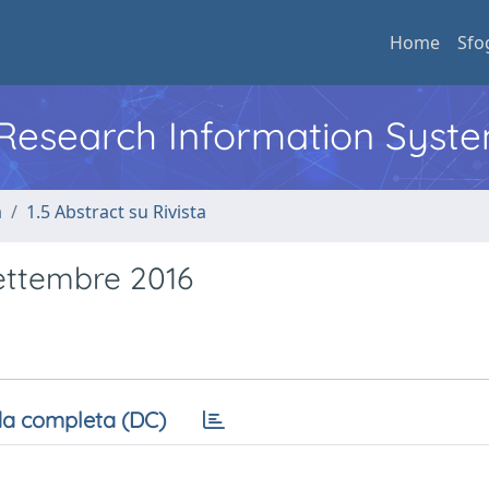
Home
Sfo
l Research Information Syst
a
1.5 Abstract su Rivista
settembre 2016
a completa (DC)