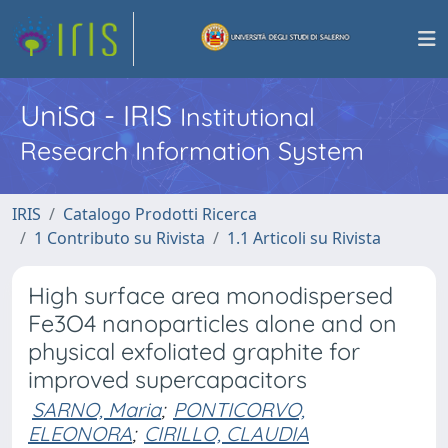
UniSa - IRIS
Institutional
Research Information System
IRIS
Catalogo Prodotti Ricerca
1 Contributo su Rivista
1.1 Articoli su Rivista
High surface area monodispersed
Fe3O4 nanoparticles alone and on
physical exfoliated graphite for
improved supercapacitors
SARNO, Maria
;
PONTICORVO,
ELEONORA
;
CIRILLO, CLAUDIA