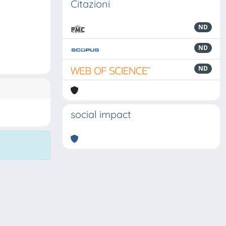
Citazioni
ND
ND
ND
social impact