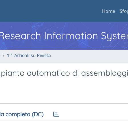
Home
Sfo
l Research Information Syst
a
1.1 Articoli su Rivista
impianto automatico di assemblagg
a completa (DC)