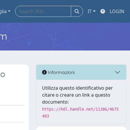
glia
IT
LOGIN
em
io
Informazioni
Utilizza questo identificativo per
citare o creare un link a questo
documento:
https://hdl.handle.net/11386/4675
493