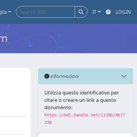
glia
IT
LOGIN
em
Informazioni
Utilizza questo identificativo per
citare o creare un link a questo
documento:
https://hdl.handle.net/11386/4677
338