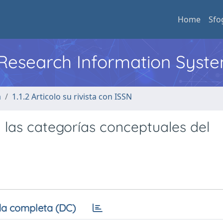
Home
Sfo
l Research Information Syst
a
1.1.2 Articolo su rivista con ISSN
 y las categorías conceptuales del
a completa (DC)