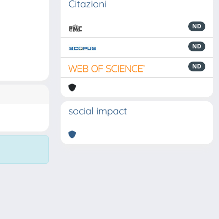
Citazioni
ND
ND
ND
social impact