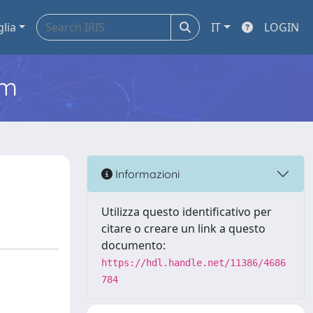
glia
IT
LOGIN
em
Informazioni
Utilizza questo identificativo per
citare o creare un link a questo
documento:
https://hdl.handle.net/11386/4686
784