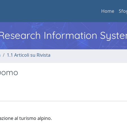
Home
Sfo
l Research Information Syst
a
1.1 Articoli su Rivista
'uomo
elazione al turismo alpino.