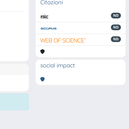
Citazioni
ND
ND
ND
social impact