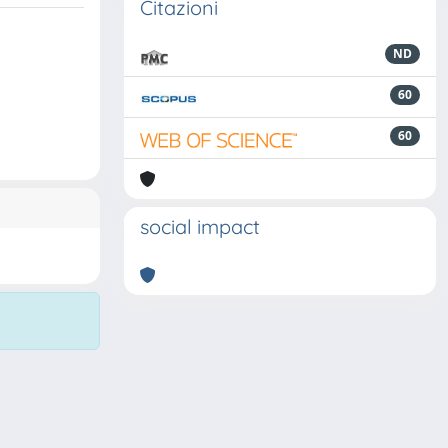
Citazioni
ND
60
60
social impact