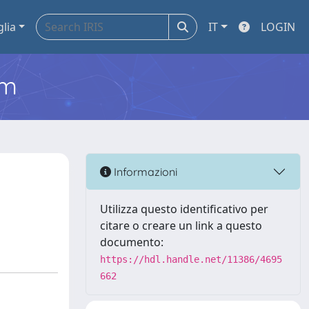
glia
IT
LOGIN
em
Informazioni
Utilizza questo identificativo per
citare o creare un link a questo
documento:
https://hdl.handle.net/11386/4695
662