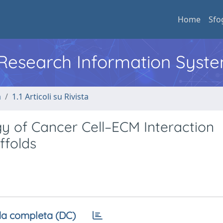
Home
Sfo
l Research Information Syst
a
1.1 Articoli su Rivista
y of Cancer Cell–ECM Interaction
ffolds
a completa (DC)