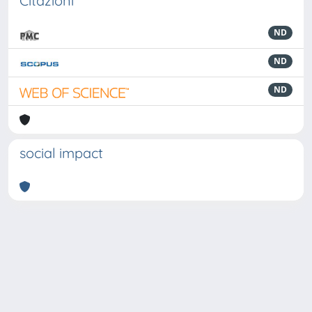
Citazioni
ND
ND
ND
social impact
Powered by
IRIS
-
about IRIS
-