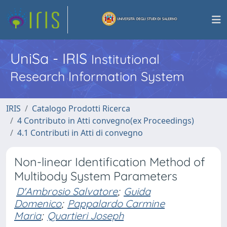
UniSa - IRIS
Institutional
Research Information System
IRIS
Catalogo Prodotti Ricerca
4 Contributo in Atti convegno(ex Proceedings)
4.1 Contributi in Atti di convegno
Non-linear Identification Method of
Multibody System Parameters
D'Ambrosio Salvatore
;
Guida
Domenico
;
Pappalardo Carmine
Maria
;
Quartieri Joseph