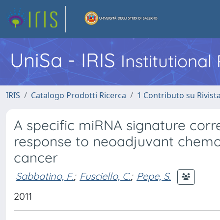
UniSa - IRIS
Institutiona
IRIS
Catalogo Prodotti Ricerca
1 Contributo su Rivist
A specific miRNA signature corr
response to neoadjuvant chemor
cancer
Sabbatino, F.
;
Fusciello, C.
;
Pepe, S.
2011