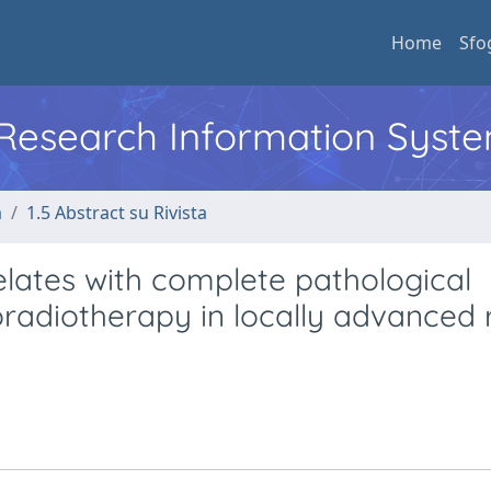
Home
Sfo
l Research Information Syst
a
1.5 Abstract su Rivista
elates with complete pathological
adiotherapy in locally advanced r