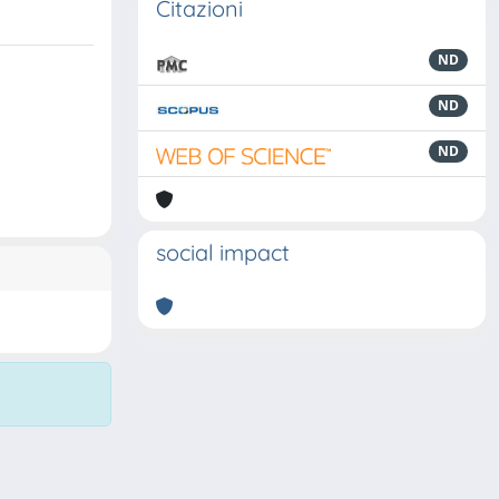
Citazioni
ND
ND
ND
social impact