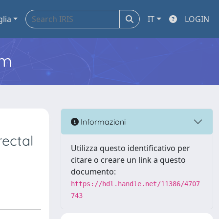
glia
IT
LOGIN
em
Informazioni
ectal
Utilizza questo identificativo per
citare o creare un link a questo
documento:
https://hdl.handle.net/11386/4707
743