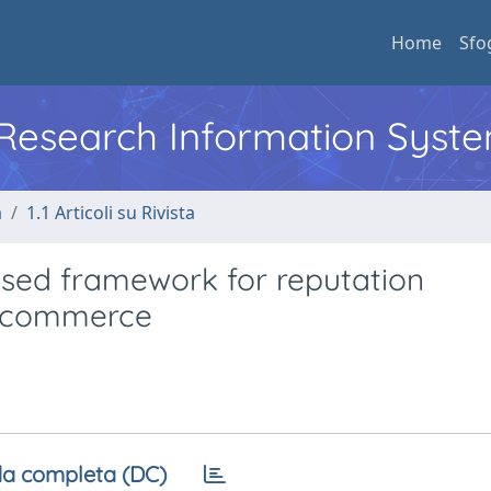
Home
Sfo
l Research Information Syst
a
1.1 Articoli su Rivista
based framework for reputation
e-commerce
a completa (DC)