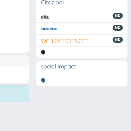
Citazioni
ND
ND
ND
social impact