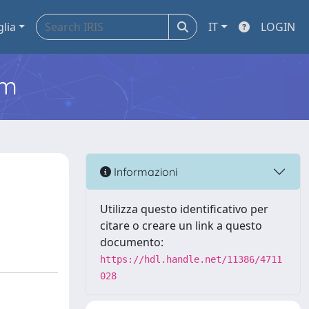
glia
IT
LOGIN
em
Informazioni
Utilizza questo identificativo per
citare o creare un link a questo
documento:
https://hdl.handle.net/11386/4711
028