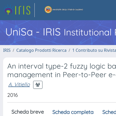
UniSa - IRIS
Institutiona
IRIS
Catalogo Prodotti Ricerca
1 Contributo su Rivist
An interval type-2 fuzzy logic 
management in Peer-to-Peer 
A. Vitiello
2016
Scheda breve
Scheda completa
Sched