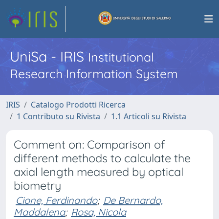
UniSa - IRIS
Institutional
Research Information System
IRIS
Catalogo Prodotti Ricerca
1 Contributo su Rivista
1.1 Articoli su Rivista
Comment on: Comparison of
different methods to calculate the
axial length measured by optical
biometry
Cione, Ferdinando
;
De Bernardo,
Maddalena
;
Rosa, Nicola