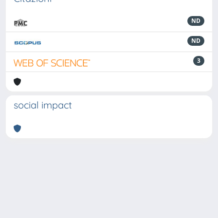
ND
ND
3
social impact
Powered by
IRIS
-
about IRIS
-