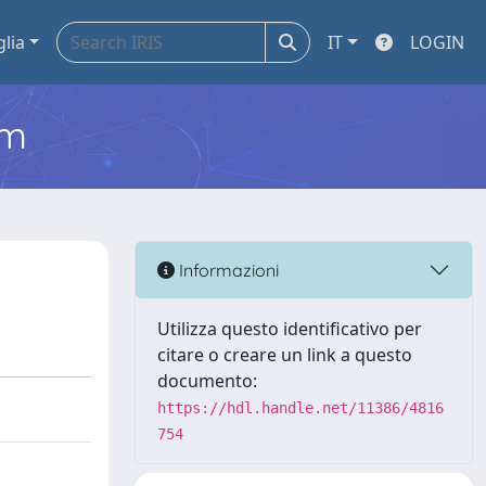
glia
IT
LOGIN
em
Informazioni
Utilizza questo identificativo per
citare o creare un link a questo
documento:
https://hdl.handle.net/11386/4816
754