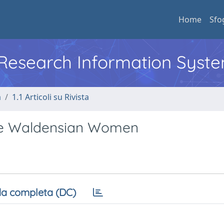
Home
Sfo
l Research Information Syst
a
1.1 Articoli su Rivista
The Waldensian Women
a completa (DC)