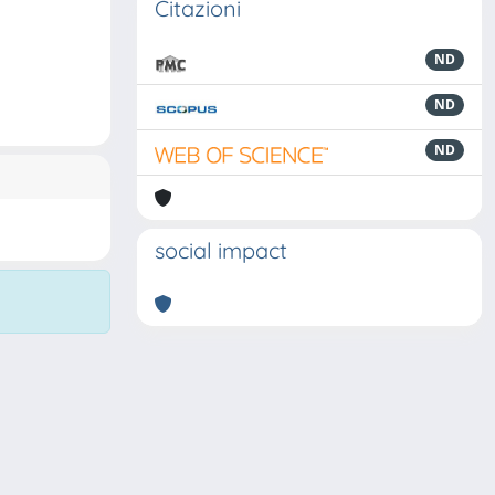
Citazioni
ND
ND
ND
social impact