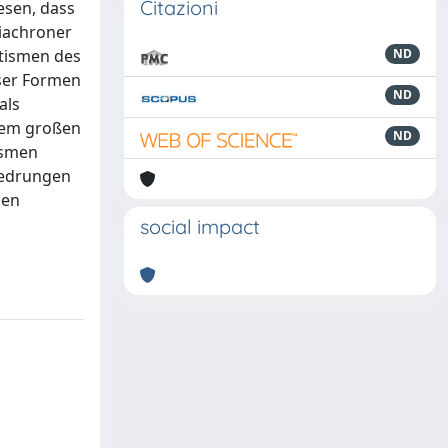
Citazioni
esen, dass
diachroner
ktismen des
ND
eser Formen
ND
als
nem großen
ND
ismen
ngedrungen
hen
social impact