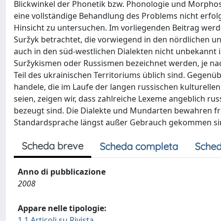
Blickwinkel der Phonetik bzw. Phonologie und Morpho
eine vollständige Behandlung des Problems nicht erfol
Hinsicht zu untersuchen. Im vorliegenden Beitrag werd
Suržyk betrachtet, die vorwiegend in den nördlichen un
auch in den süd-westlichen Dialekten nicht unbekannt ist
Suržykismen oder Russismen bezeichnet werden, je na
Teil des ukrainischen Territoriums üblich sind. Gegenü
handele, die im Laufe der langen russischen kulturelle
seien, zeigen wir, dass zahlreiche Lexeme angeblich ru
bezeugt sind. Die Dialekte und Mundarten bewahren fr
Standardsprache längst außer Gebrauch gekommen si
Scheda breve
Scheda completa
Sched
Anno di pubblicazione
2008
Appare nelle tipologie:
1.1 Articoli su Rivista