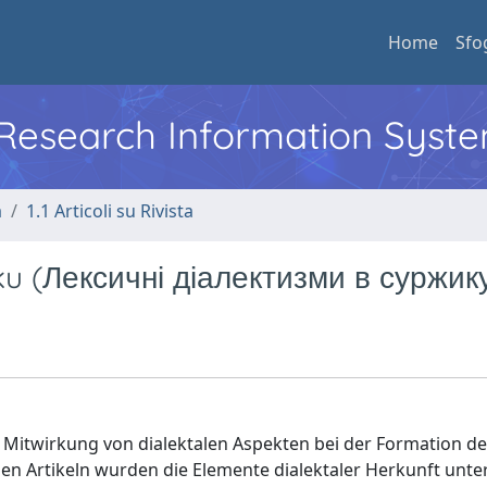
Home
Sfo
l Research Information Syst
a
1.1 Articoli su Rivista
ku (Лексичні діалектизми в суржик
er Mitwirkung von dialektalen Aspekten bei der Formation de
gen Artikeln wurden die Elemente dialektaler Herkunft unt