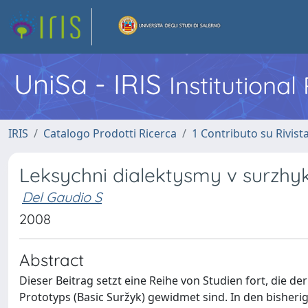
UniSa - IRIS
Institutiona
IRIS
Catalogo Prodotti Ricerca
1 Contributo su Rivist
Leksychni dialektysmy v surzhy
Del Gaudio S
2008
Abstract
Dieser Beitrag setzt eine Reihe von Studien fort, die d
Prototyps (Basic Suržyk) gewidmet sind. In den bisheri