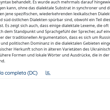
syntax behandelt. Es wurde auch mehrmals darauf hingewi
gen kann, ohne das dialektale Substrat in synchroner und 
en jene spezifischen, wiederkehrenden lexikalischen Diale
d süd-östlichen Dialekten spürbar sind, obwohl ein Teil di
. Es zeigt sich auch, dass einige dialektale Lexeme, die oft 
ch dem Standpunkt und Sprachgefühl der Sprecher, auf ei
ber der traditionellen Argumentation, dass es sich um Russ
n und politischen Dominanz in die dialektalen Gebieten ei
ssischer Herkunft schon in älteren Varietäten des Ukrainisc
ühere Formen und lokale Wörter und Ausdrücke, die in der
nd.
a completa (DC)