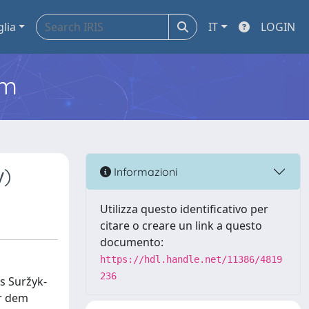
glia
IT
LOGIN
em
у)
Informazioni
Utilizza questo identificativo per
citare o creare un link a questo
documento:
https://hdl.handle.net/11386/4819
236
s Suržyk-
er dem