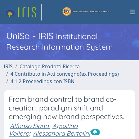
UniSa - IRIS
Institutional
Research Information System
IRIS
Catalogo Prodotti Ricerca
4 Contributo in Atti convegno(ex Proceedings)
4.1.2 Proceedings con ISBN
From brand control to brand co-
creation: paradigm shift and
emerging new brand perspectives.
Alfonso Siano
;
Agostino
Vollero
;
Alessandra Bertolini