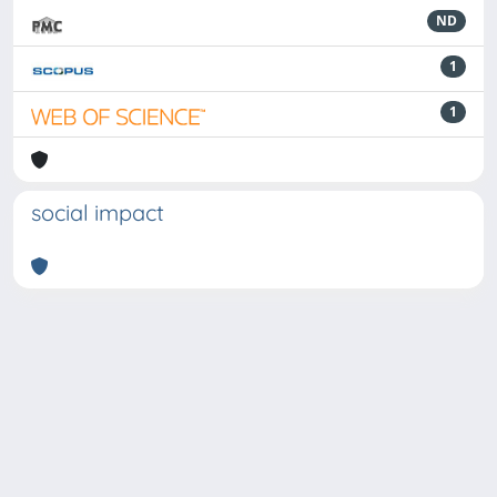
ND
1
1
social impact
Powered by
IRIS
-
about IRIS
-
Utilizzo dei cookie
-
Privacy
Copyright © 2026