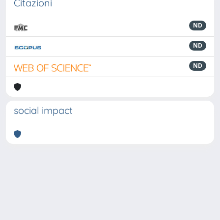
Citazioni
ND
ND
ND
social impact
Powered by
IRIS
-
about IRIS
-