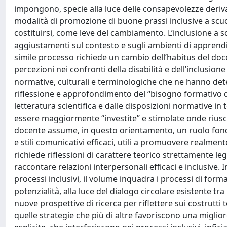
impongono, specie alla luce delle consapevolezze deriva
modalità di promozione di buone prassi inclusive a scuola
costituirsi, come leve del cambiamento. L’inclusione a s
aggiustamenti sul contesto e sugli ambienti di apprendi
simile processo richiede un cambio dell’habitus del doce
percezioni nei confronti della disabilità e dell’inclusion
normative, culturali e terminologiche che ne hanno dete
riflessione e approfondimento del “bisogno formativo 
letteratura scientifica e dalle disposizioni normative 
essere maggiormente “investite” e stimolate onde riusci
docente assume, in questo orientamento, un ruolo fonda
e stili comunicativi efficaci, utili a promuovere realmen
richiede riflessioni di carattere teorico strettamente l
raccontare relazioni interpersonali efficaci e inclusive. 
processi inclusivi, il volume inquadra i processi di form
potenzialità, alla luce del dialogo circolare esistente 
nuove prospettive di ricerca per riflettere sui costrutti
quelle strategie che più di altre favoriscono una miglio