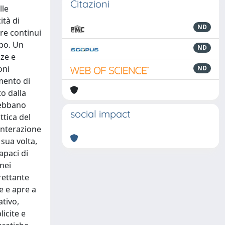
Citazioni
lle
ità di
ND
are continui
rpo. Un
ND
nze e
oni
ND
mento di
o dalla
debbano
social impact
ttica del
interazione
 sua volta,
apaci di
 nei
rettante
e e apre a
ativo,
icite e