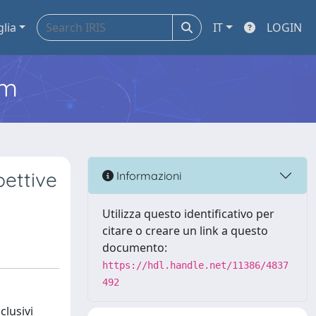
glia
IT
LOGIN
em
pettive
Informazioni
Utilizza questo identificativo per
citare o creare un link a questo
documento:
https://hdl.handle.net/11386/4837
492
clusivi