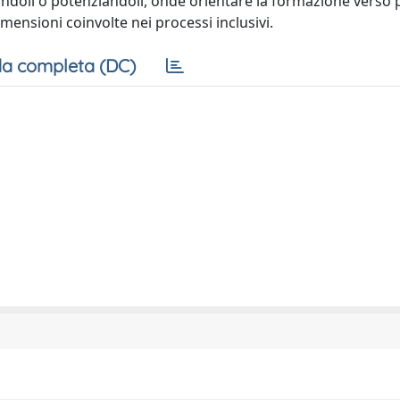
iciandoli o potenziandoli, onde orientare la formazione verso 
imensioni coinvolte nei processi inclusivi.
a completa (DC)