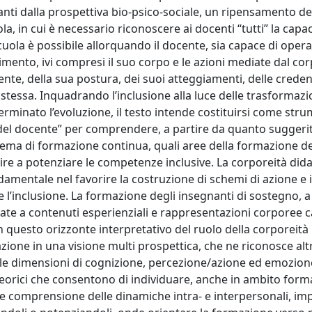
nti dalla prospettiva bio-psico-sociale, un ripensamento de
, in cui è necessario riconoscere ai docenti “tutti” la capac
cuola è possibile allorquando il docente, sia capace di oper
mento, ivi compresi il suo corpo e le azioni mediate dal co
nte, della sua postura, dei suoi atteggiamenti, delle crede
e stessa. Inquadrando l’inclusione alla luce delle trasformazi
rminato l’evoluzione, il testo intende costituirsi come stru
del docente” per comprendere, a partire da quanto suggerit
in tema di formazione continua, quali aree della formazione 
re a potenziare le competenze inclusive. La corporeità dida
mentale nel favorire la costruzione di schemi di azione e 
te l’inclusione. La formazione degli insegnanti di sostegno, a
egate a contenuti esperienziali e rappresentazioni corporee c
In questo orizzonte interpretativo del ruolo della corporeità
azione in una visione multi prospettica, che ne riconosce alt
tra le dimensioni di cognizione, percezione/azione ed emozion
 teorici che consentono di individuare, anche in ambito form
re comprensione delle dinamiche intra- e interpersonali, impl