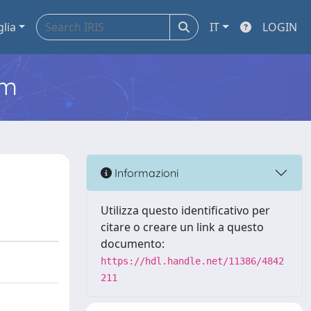
glia
IT
LOGIN
em
Informazioni
Utilizza questo identificativo per
citare o creare un link a questo
documento:
https://hdl.handle.net/11386/4842
211