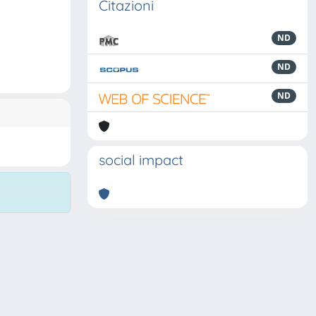
Citazioni
ND
ND
ND
social impact