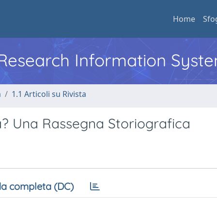
Home
Sfo
l Research Information Syst
a
1.1 Articoli su Rivista
za? Una Rassegna Storiografica
a completa (DC)