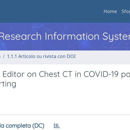
Home
Sfo
l Research Information Syst
a
1.1.1 Articolo su rivista con DOI
 Editor on Chest CT in COVID-19 pa
rting
a completa (DC)