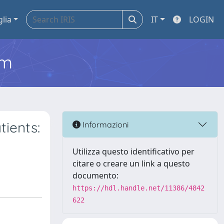
glia
IT
LOGIN
em
tients:
Informazioni
Utilizza questo identificativo per
citare o creare un link a questo
documento:
https://hdl.handle.net/11386/4842
622