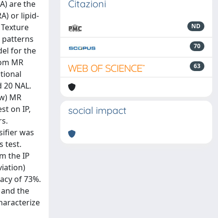
Citazioni
A) are the
) or lipid-
 Texture
ND
 patterns
70
el for the
from MR
63
tional
d 20 NAL.
-w) MR
st on IP,
social impact
rs.
sifier was
 test.
om the IP
iation)
racy of 73%.
 and the
haracterize